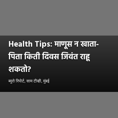
Health Tips: माणूस न खाता-
पिता किती दिवस जिवंत राहू
शकतो?
ब्युरो रिपोर्ट, साम टीव्ही, मुंबई