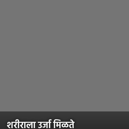
शरीराला उर्जा मिळते