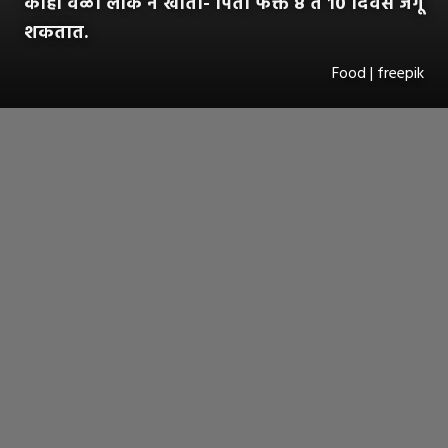
काही वेळा लोक न खाता- पिता फक्त ८ ते १० दिवस जगू
शकतात.
Food | freepik