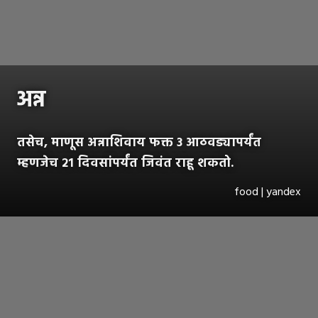
अन्न
तसेच, माणूस अन्नाशिवाय फक्त ३ आठवड्यापर्यंत
म्हणजेच २१ दिवसांपर्यंत जिवंत राहू शकतो.
food | yandex