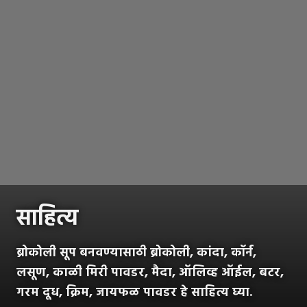
साहित्य
ब्रोकोली सूप बनवण्यासाठी ब्रोकोली, कांदा, कॉर्न,
लसूण, काळी मिरी पावडर, मैदा, ऑलिव्ह ऑईल, बटर,
गरम दूध, क्रिम, जायफळ पावडर हे साहित्य घ्या.