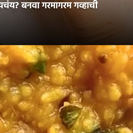
चंय? बनवा गरमागरम गव्हाची