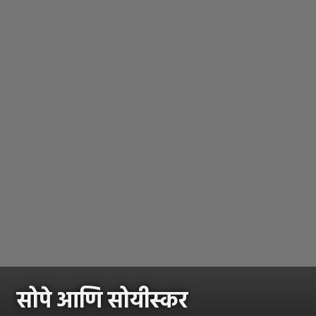
सोपे आणि सोयीस्कर