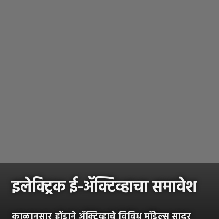
इलेक्ट्रिक ई-ॲक्टिव्हाचा समावेश
काळानुसार होंडाने ॲक्टिव्हाचे विविध मॉडेल्स सादर