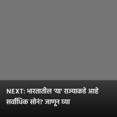
NEXT:
भारतातील 'या' राज्याकडे आहे
सर्वाधिक सोनं? जाणून घ्या