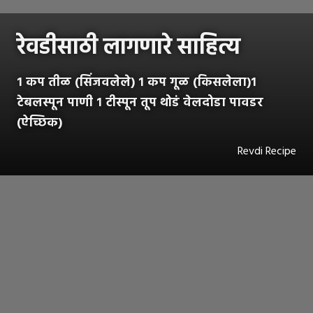
रेवडीसाठी लागणारे साहित्य
१ कप तीळ (सिंजवलेले) १ कप गूळ (किसलेला)१
टेबलस्पून पाणी १ टीस्पून तूप थोडं वेलदोडा पावडर
(ऐच्छिक)
Revdi Recipe