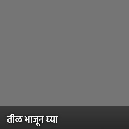
तीळ भाजून घ्या