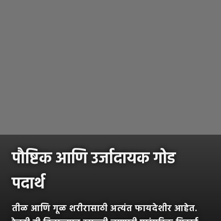
पौष्टिक आणि उर्जादायक गोड
पदार्थ
तीळ आणि गूळ शरीरासाठी अत्यंत फायदेशीर आहेत.