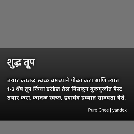
शुद्ध तूप
तयार काजळ स्वच्छ चमच्याने गोळा करा आणि त्यात
१-२ थेंब तूप किंवा एरंडेल तेल मिसळून गुळगुळीत पेस्ट
तयार करा. काजळ स्वच्छ, हवाबंद डब्यात साठवता येते.
Pure Ghee | yandex