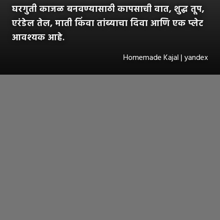
घरगुती काजळ बनवण्यासाठी कापसाची वात, शुद्ध तूप,
एरंडेल तेल, माती किंवा तांब्याचा दिवा आणि एक प्लेट
आवश्यक आहे.
Homemade Kajal | yandex