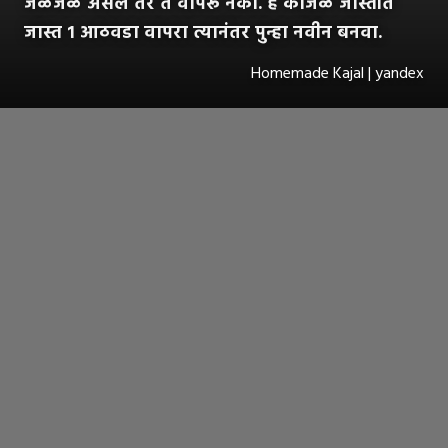
जळजळ असेल तर ते वापरू नका. हे काजळ जास्तीत
जास्त १ आठवडा वापरा त्यानंतर पुन्हा नवीन बनवा.
Homemade Kajal | yandex