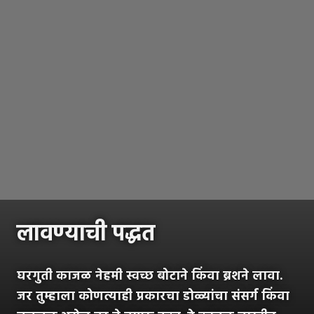
लावण्याची पद्धत
घरगुती काजळ नेहमी स्वच्छ बोटाने किंवा ब्रशने लावा.
जर तुम्हाला कोणत्याही प्रकारचा डोळ्यांचा संसर्ग किंवा