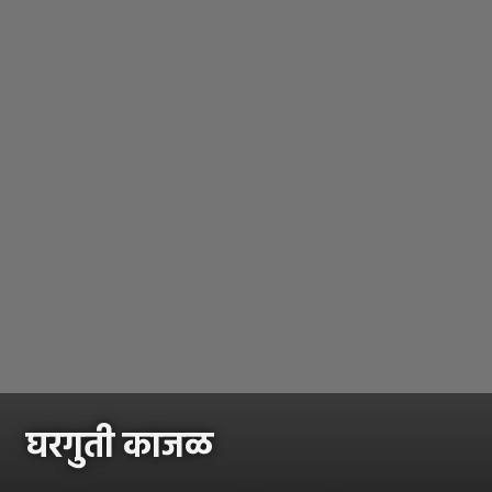
घरगुती काजळ