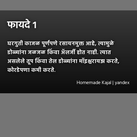
फायदे १
घरगुती काजळ पूर्णपणे रसायनमुक्त आहे, त्यामुळे
डोळ्यांना जळजळ किंवा अ‍ॅलर्जी होत नाही. त्यात
असलेले तूप किंवा तेल डोळ्यांना मॉइश्चरायझ करते,
कोरडेपणा कमी करते.
Homemade Kajal | yandex