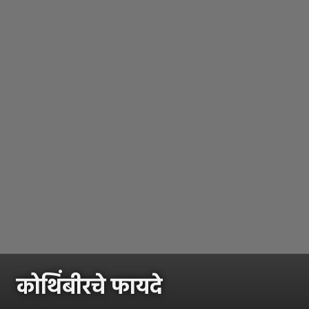
कोथिंबीरचे फायदे