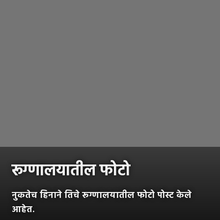
रूग्णालयातील फोटो
नुकतेच हिनाने तिचे रूग्णालयातील फोटो पोस्ट केले
आहेत.