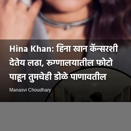
Hina Khan: हिना खान कॅन्सरशी
देतेय लढा, रूग्णालयातील फोटो
पाहून तुमचेही डोळे पाणावतील
Manasvi Choudhary