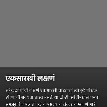
एकसारखी लक्षणं
अनेकदा यांची लक्षणं एकसारखी वाटतात, त्यामुळे गोंधळ
होण्याची शक्यता जास्त असते. या दोन्ही स्थितींमधील फरक
समजून घेणं अत्यंत गरजेचं असल्याचं डॉक्टरांचं म्हणणं आहे.