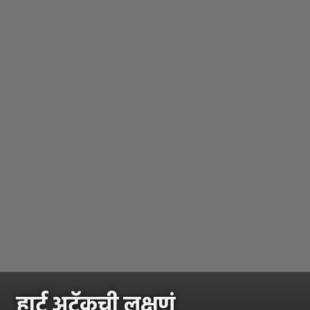
हार्ट अटॅकची लक्षणं