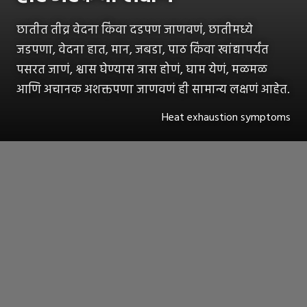
छातीत तीव्र वेदना किंवा दडपण जाणवणं, छातीमध्ये
जडपणा, वेदना हात, मान, जबडा, पाठ किंवा खांद्यापर्यंत
पसरत जाणं, श्वास घेण्यास त्रास होणं, घाम येणं, मळमळ
आणि अचानक अशक्तपणा जाणवणं ही सामान्य लक्षणं आहेत.
Heat exhaustion symptoms