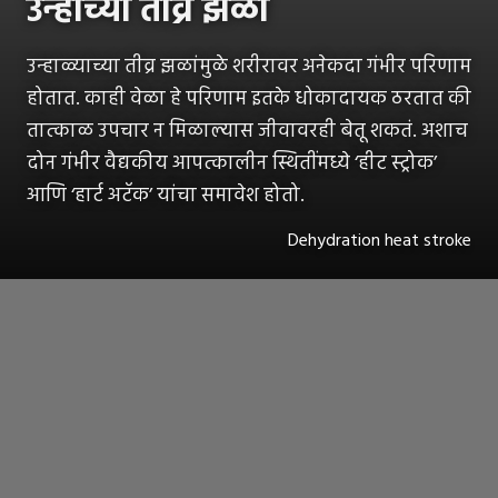
उन्हाच्या तीव्र झळा
उन्हाळ्याच्या तीव्र झळांमुळे शरीरावर अनेकदा गंभीर परिणाम
होतात. काही वेळा हे परिणाम इतके धोकादायक ठरतात की
तात्काळ उपचार न मिळाल्यास जीवावरही बेतू शकतं. अशाच
दोन गंभीर वैद्यकीय आपत्कालीन स्थितींमध्ये ‘हीट स्ट्रोक’
आणि ‘हार्ट अटॅक’ यांचा समावेश होतो.
Dehydration heat stroke