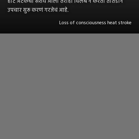
हार्ट अटॅकचा संशय आला तरीही विलंब न करता तातडीने
उपचार सुरू करणं गरजेचं आहे.
Loss of consciousness heat stroke