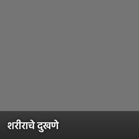
शरीराचे दुखणे