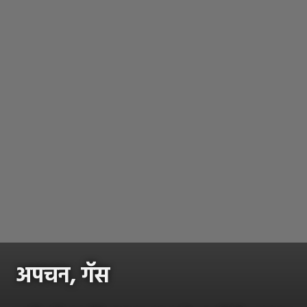
अपचन, गॅस