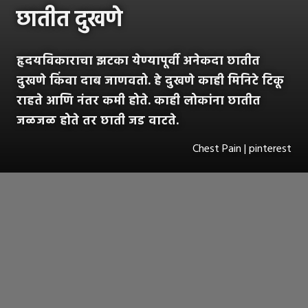
छातीत दुखणे
हृदयविकाराचा झटका येण्यापूर्वी अनेकदा छातीत
दुखणे किंवा दाब जाणवतो. हे दुखणे काही मिनिटे टिकू
राहते आणि नंतर कमी होते. काही लोकांना छातीत
जळजळ होते तर छाती जड वाटते.
Chest Pain | pinterest