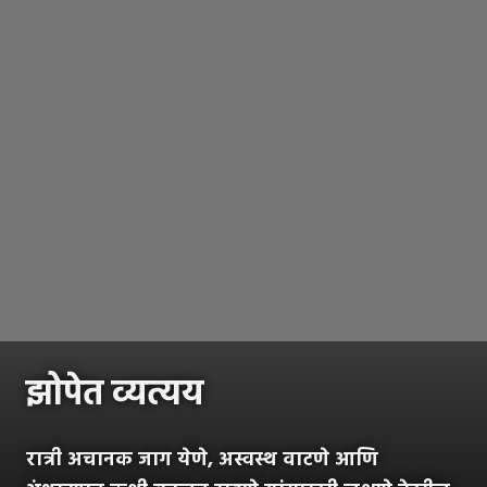
झोपेत व्यत्यय
रात्री अचानक जाग येणे, अस्वस्थ वाटणे आणि