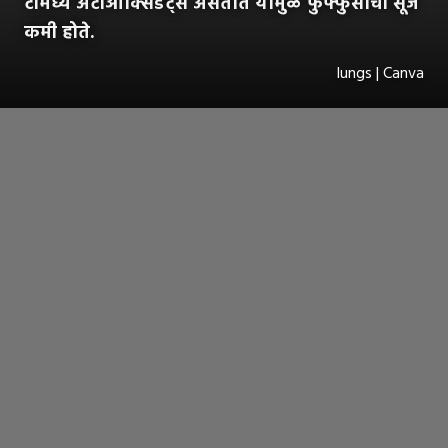
टीमध्ये अँटीऑक्सिडंट्स असतात यामुळे फुफ्फुसांची सूज
कमी होते.
lungs | Canva