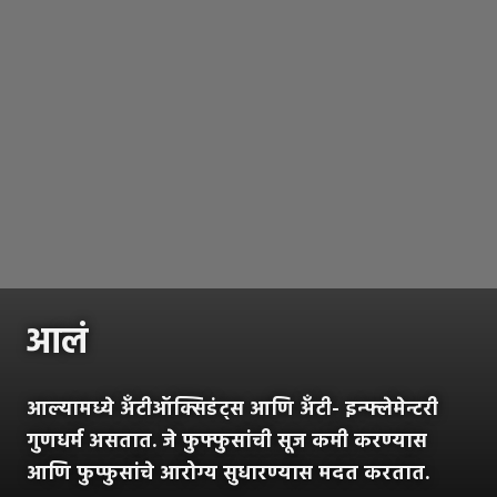
आलं
आल्यामध्ये अँटीऑक्सिडंट्स आणि अँटी- इन्फ्लेमेन्टरी
गुणधर्म असतात. जे फुफ्फुसांची सूज कमी करण्यास
आणि फुप्फुसांचे आरोग्य सुधारण्यास मदत करतात.