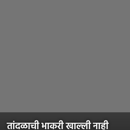
तांदळाची भाकरी खाल्ली नाही