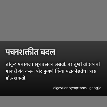
पचनशक्तीत बदल
तांदूळ पचायला खूप हलका असतो. जर तुम्ही तांदळाची
भाकरी बंद करून पोट फुगणे किंवा बद्धकोष्ठतेचा त्रास
होऊ शकतो.
digestion symptoms | googl;e