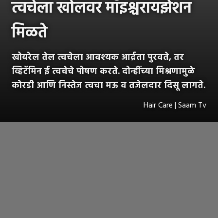
त्वचेला खोलवर मॉइश्चरायझेशन
मिळते
खोबरेल तेल त्वचेला आवश्यक आर्द्रता पुरवते, तर
व्हिटॅमिन ई त्वचेचे पोषण करते. दोन्हींच्या मिश्रणामुळे
कोरडी आणि निस्तेज त्वचा मऊ व तजेलदार दिसू लागते.
Hair Care | Saam Tv