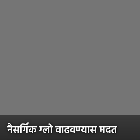
नैसर्गिक ग्लो वाढवण्यास मदत