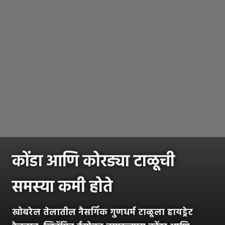
कोंडा आणि कोरड्या टाळूची
समस्या कमी होते
खोबरेल तेलातील नैसर्गिक गुणधर्म टाळूला हायड्रेट