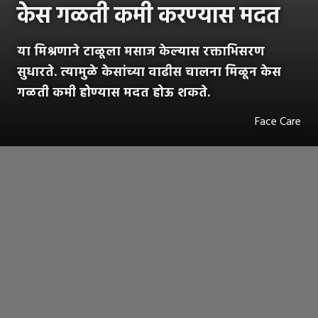
केस गळती कमी करण्यास मदत
या मिश्रणाने टाळूला मसाज केल्यास रक्ताभिसरण
सुधारते. त्यामुळे केसांच्या वाढीस चालना मिळून केस
गळती कमी होण्यास मदत होऊ शकते.
Face Care