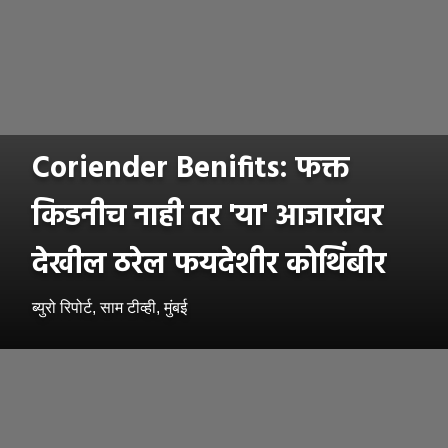
Coriender Benifits: फक्त
किडनीच नाही तर 'या' आजारांवर
देखील ठरेल फयदेशीर कोथिंबीर
ब्युरो रिपोर्ट, साम टीव्ही, मुंबई