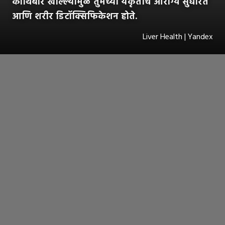
कोथिंबीर खाल्ल्यामुळे तुमच्या यकृताचे आरोग्य सुधारते
आणि शरीर डिटॉक्सिफिकेशन होते.
Liver Health | Yandex