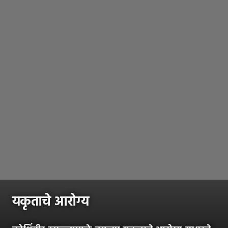
यकृताचे आरोग्य