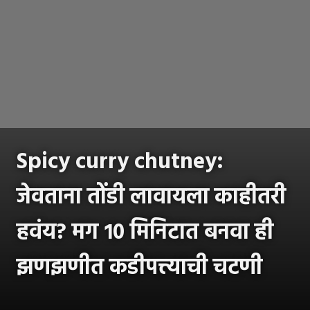
Spicy curry chutney:
जेवताना तोंडी लावायला काहीतरी
हवंय? मग १० मिनिटात बनवा ही
झणझणीत कडीपत्त्याची चटणी