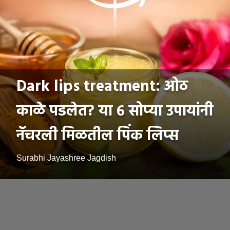
Dark lips treatment: ओठ
काळे पडलेत? या ६ सोप्या उपायांनी
नॅचरली मिळतील पिंक लिप्स
Surabhi Jayashree Jagdish