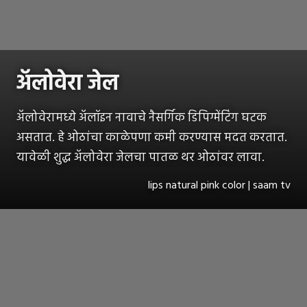
अ‍ॅलोवेरा जेल
अ‍ॅलोवेरामध्ये अ‍ॅलॉइन नावाचे नैसर्गिक डिपिग्मेंटिंग घटक
असतात. हे ओठांचा काळेपणा कमी करण्यास मदत करतात.
यावेळी शुद्ध अ‍ॅलोवेरा जेलचा पातळ थर ओठांवर लावा.
lips natural pink color | saam tv