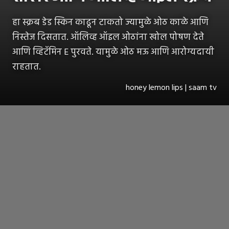
हा स्क्रब डेड स्किन काढून टाकतो ज्यामुळे ओठ काळे आणि
निस्तेज दिसतात. ऑलिव्ह ऑइल ओठांना खोल पोषण देते
आणि व्हिटॅमिन E पुरवते. यामुळे ओठ मऊ आणि आरोग्यदायी
राहतात.
honey lemon lips | saam tv