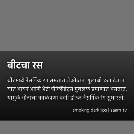
बीटचा रस
बीटमध्ये नैसर्गिक रंग असतात जे ओठांना गुलाबी छटा देतात.
यात आयर्न आणि अँटीऑक्सिडंट्स मुबलक प्रमाणात असतात.
यामुळे ओठांचा काळेपणा कमी होऊन नैसर्गिक रंग सुधारतो.
smoking dark lips | saam tv