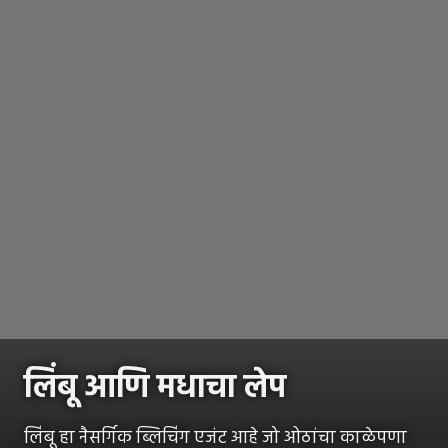
लिंबू आणि मधाचा लेप
लिंबू हा नैसर्गिक ब्लिचिंग एजंट आहे जो ओठांचा काळेपणा