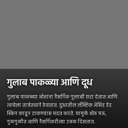
गुलाब पाकळ्या आणि दूध
गुलाब पाकळ्या ओठांना नैसर्गिक गुलाबी छटा देतात आणि
त्वचेला ताजेतवाने ठेवतात. दुधातील लॅक्टिक अ‍ॅसिड डेड
स्किन काढून टाकण्यास मदत करते. यामुळे ओठ मऊ,
गुळगुळीत आणि नैसर्गिकरीत्या उजळ दिसतात.