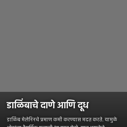
डाळिंबाचे दाणे आणि दूध
डाळिंब मेलेनिनचे प्रमाण कमी करण्यास मदत करते. यामुळे