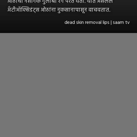
ओठांचा नैसर्गिक गुलाबी रंग परत येतो. यात असलेले
अँटीऑक्सिडंट्स ओठांना नुकसानापासून वाचवतात.
dead skin removal lips | saam tv