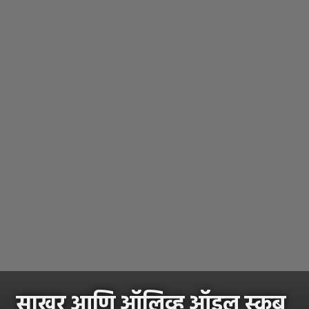
साखर आणि ऑलिव्ह ऑइल स्क्रब