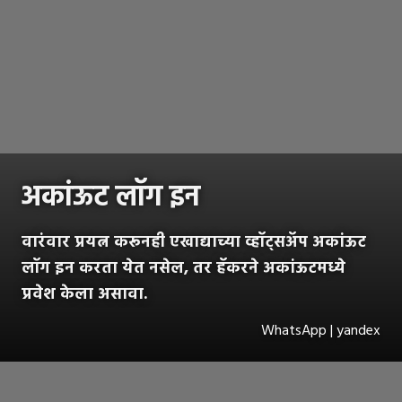
अकांऊट लॉग इन
वारंवार प्रयत्न करूनही एखाद्याच्या व्हॉट्सअ‍ॅप अकांऊट
लॉग इन करता येत नसेल, तर हॅकरने अकांऊटमध्ये
प्रवेश केला असावा.
WhatsApp | yandex