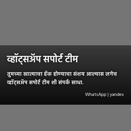
व्हॉट्स
अ‍ॅ
प सपोर्ट टीम
तुमच्या खात्याचा हॅक होण्याचा संशय आल्यास लगेच
व्हॉट्सअ‍ॅप सपोर्ट टीम शी संपर्क साधा.
WhatsApp | yandex