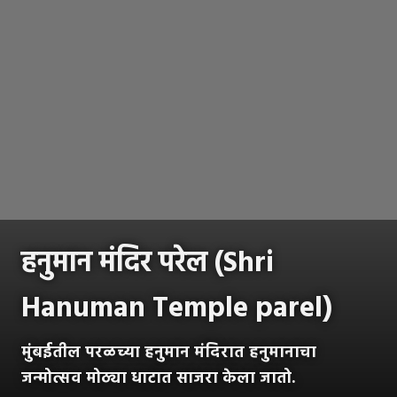
हनुमान मंदिर परेल (Shri
Hanuman Temple parel)
मुंबईतील परळच्या हनुमान मंदिरात हनुमानाचा
जन्मोत्सव मोठ्या धाटात साजरा केला जातो.