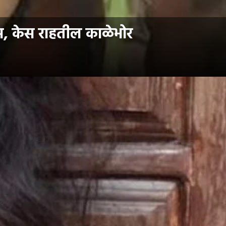
्स, केस राहतील काळेभोर