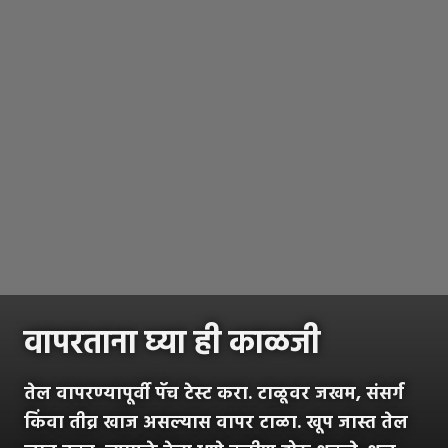
वापरताना घ्या ही काळजी
तेल वापरण्यापूर्वी पॅच टेस्ट करा. टाळूवर जखम, संसर्ग
किंवा तीव्र खाज असल्यास वापर टाळा. खूप जास्त तेल