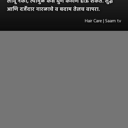
लावू नका, त्यामुळे केस धुणे कठीण होऊ शकते. शुद्ध
आणि दर्जेदार नारळाचे व बदाम तेलच वापरा.
Hair Care | Saam tv