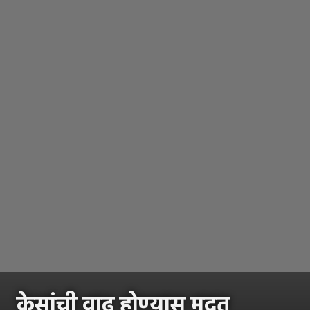
केसांची वाढ होण्यास मदत