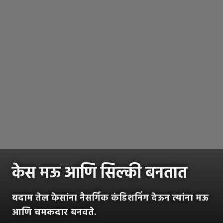
केस मऊ आणि सिल्की बनतात
बदाम तेल केसांना नैसर्गिक कंडिशनिंग देऊन त्यांना मऊ
आणि चमकदार बनवते.