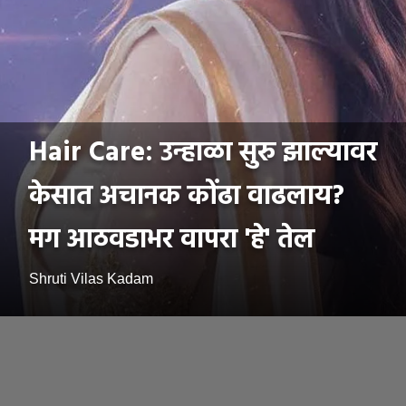
Hair Care: उन्हाळा सुरु झाल्यावर
केसात अचानक कोंढा वाढलाय?
मग आठवडाभर वापरा 'हे' तेल
Shruti Vilas Kadam