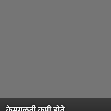
केसगळती कमी होते