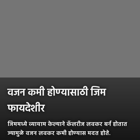
वजन कमी होण्यासाठी जिम
फायदेशीर
जिममध्ये व्यायाम केल्याने कॅलरीज लवकर बर्न होतात
ज्यामुळे वजन लवकर कमी होण्यास मदत होते.