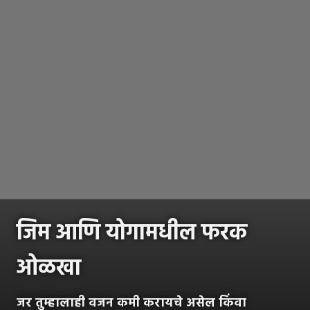
जिम आणि योगामधील फरक
ओळखा
जर तुम्हालाही वजन कमी करायचे असेल किंवा