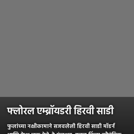
फ्लोरल एम्ब्रॉयडरी हिरवी साडी
फुलांच्या नक्षीकामाने सजवलेली हिरवी साडी मॉडर्न