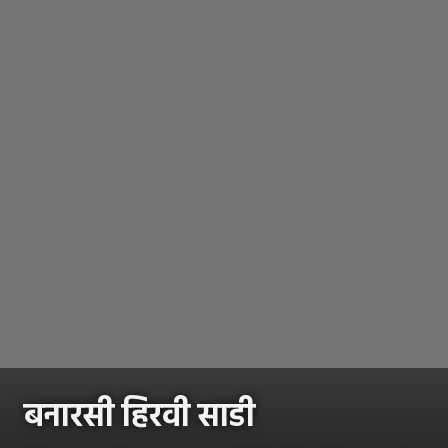
बनारसी हिरवी साडी