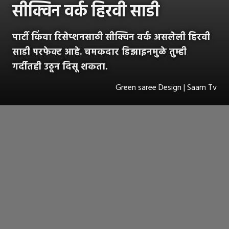
सीक्विन वर्क हिरवी साडी
पार्टी किंवा रिसेप्शनसाठी सीक्विन वर्क असलेली हिरवी
साडी परफेक्ट आहे. चमकदार डिझाइनमुळे तुम्ही
गर्दीतही उठून दिसू शकता.
Green saree Design | Saam Tv