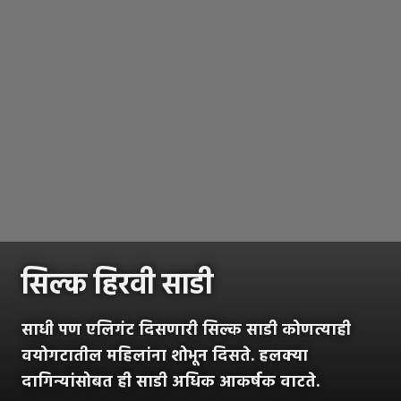
सिल्क हिरवी साडी
साधी पण एलिगंट दिसणारी सिल्क साडी कोणत्याही
वयोगटातील महिलांना शोभून दिसते. हलक्या
दागिन्यांसोबत ही साडी अधिक आकर्षक वाटते.