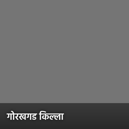
गोरखगड किल्ला