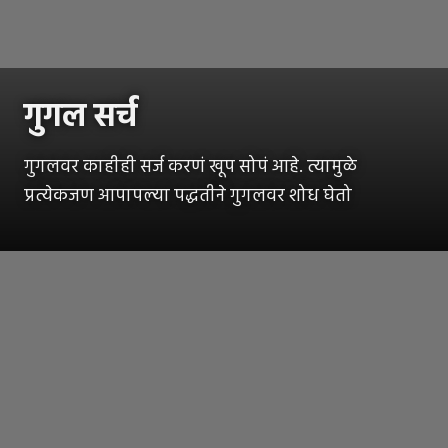
गुगल सर्च
गुगलवर काहीही सर्ज करणं खूप सोपं आहे. त्यामुळे
प्रत्येकजण आपापल्या पद्धतीने गुगलवर शोध घेतो