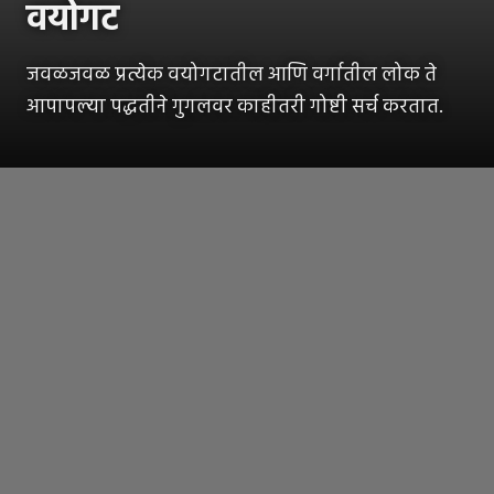
वयोगट
जवळजवळ प्रत्येक वयोगटातील आणि वर्गातील लोक ते
आपापल्या पद्धतीने गुगलवर काहीतरी गोष्टी सर्च करतात.