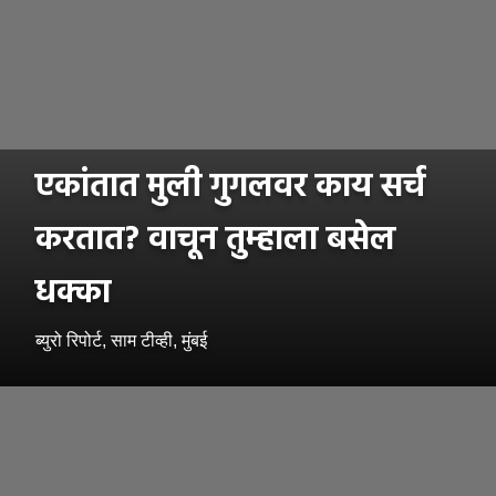
एकांतात मुली गुगलवर काय सर्च
करतात? वाचून तुम्हाला बसेल
धक्का
ब्युरो रिपोर्ट, साम टीव्ही, मुंबई