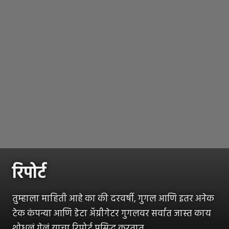
रिपोर्ट
तुम्हाला माहिती आहे का की दरवर्षी, गुगल आणि इतर अनेक
टेक कंपन्या आणि डेटा अ‍ॅग्रीगेटर गुगलवर सर्वात जास्त काय
शोधलं गेलं याचा रिपोर्ट प्रसिद्ध करतात.