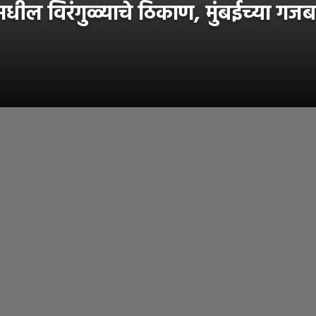
 विरंगुळ्याचे ठिकाण, मुंबईच्या गजबजाट