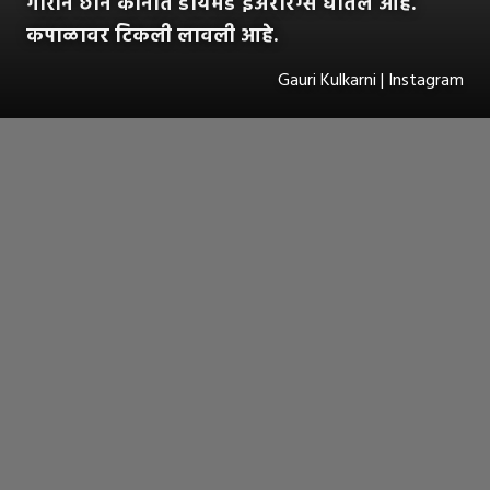
गौरीने छान कानात डायमंड इअररिंग्स घातले आहे.
कपाळावर टिकली लावली आहे.
Gauri Kulkarni | Instagram