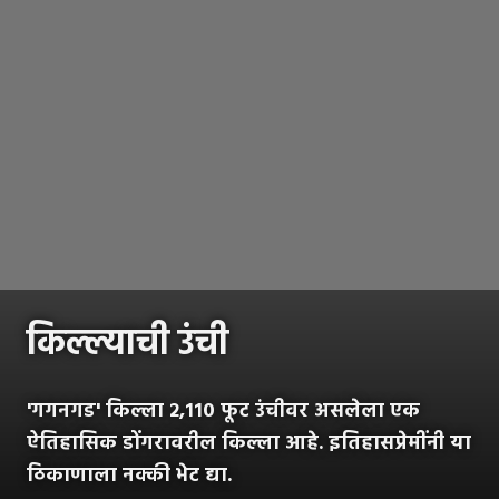
किल्ल्याची उंची
'गगनगड' किल्ला २,११० फूट उंचीवर असलेला एक
ऐतिहासिक डोंगरावरील किल्ला आहे. इतिहासप्रेमींनी या
ठिकाणाला नक्की भेट द्या.