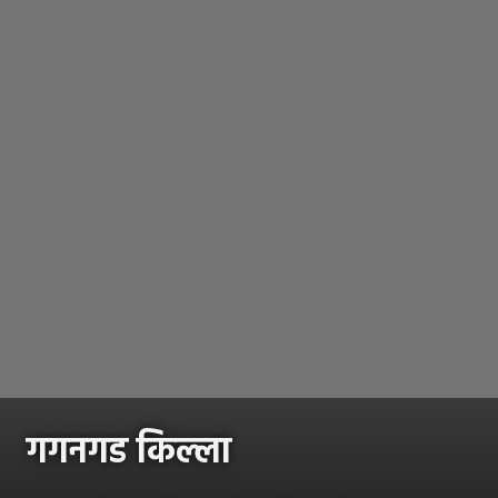
गगनगड किल्ला