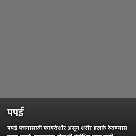
पपई
पपई पचनासाठी फायदेशीर असून शरीर हलकं ठेवण्यास