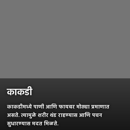
काकडी
काकडीमध्ये पाणी आणि फायबर मोठ्या प्रमाणात
असते. त्यामुळे शरीर थंड राहण्यास आणि पचन
सुधारण्यास मदत मिळते.