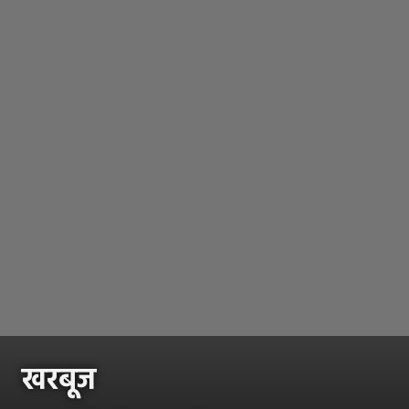
खरबूज