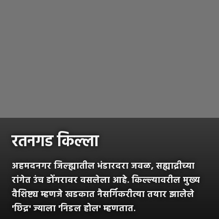
रतनगड किल्ला
अहमदनगर जिल्ह्यातील भंडारदरा जवळ, सह्याद्रीच्या
रांगेत उंच डोंगरावर वसलेला आहे. किल्ल्यावरील मुख्य
वैशिष्ट्य म्हणजे खडकात नैसर्गिकरीत्या तयार झालेले
'छिद्र' ज्याला 'निडल होल' म्हणतात.