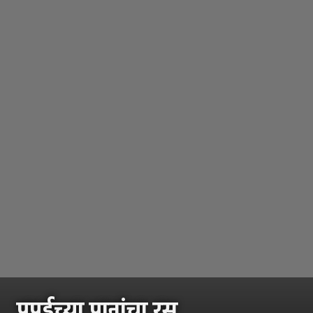
पपईच्या पानांचा रस