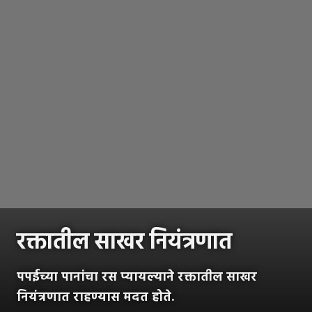
रक्तातील साखर नियंत्रणात
पपईच्या पानांचा रस प्यायल्याने रक्तातील साखर
नियंत्रणात राहण्यास मदत होते.