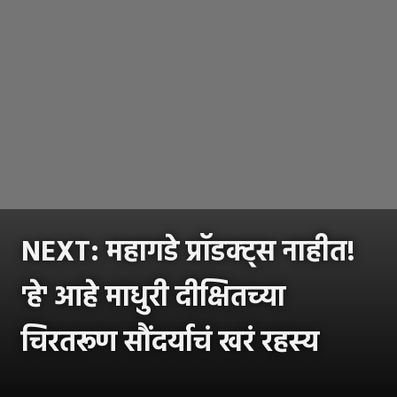
NEXT: महागडे प्रॉडक्ट्स नाहीत!
'हे' आहे माधुरी दीक्षितच्या
चिरतरूण सौंदर्याचं खरं रहस्य