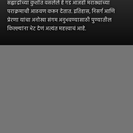
सह्याद्रीच्या कुशीत वसलेले हे गड आजही मराठ्यांच्या
पराक्रमाची आठवण करून देतात. इतिहास, निसर्ग आणि
प्रेरणा यांचा अनोखा संगम अनुभवण्यासाठी पुण्यातील
किल्ल्यांना भेट देणं अत्यंत महत्त्वाचं आहे.