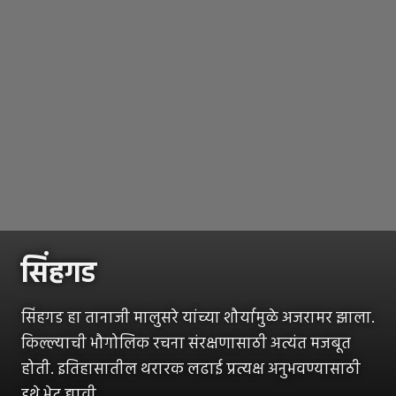
सिंहगड
सिंहगड हा तानाजी मालुसरे यांच्या शौर्यामुळे अजरामर झाला.
किल्ल्याची भौगोलिक रचना संरक्षणासाठी अत्यंत मजबूत
होती. इतिहासातील थरारक लढाई प्रत्यक्ष अनुभवण्यासाठी
इथे भेट द्यावी.