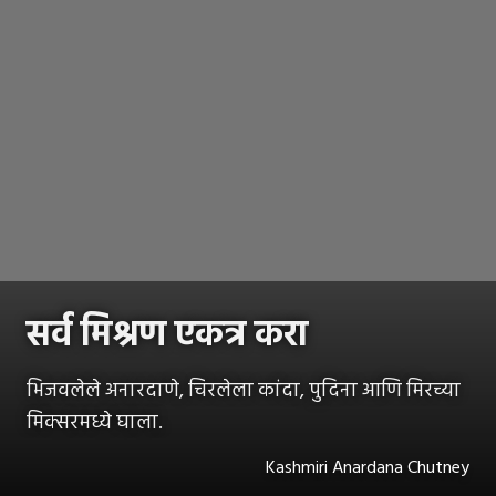
सर्व मिश्रण एकत्र करा
भिजवलेले अनारदाणे, चिरलेला कांदा, पुदिना आणि मिरच्या
मिक्सरमध्ये घाला.
Kashmiri Anardana Chutney