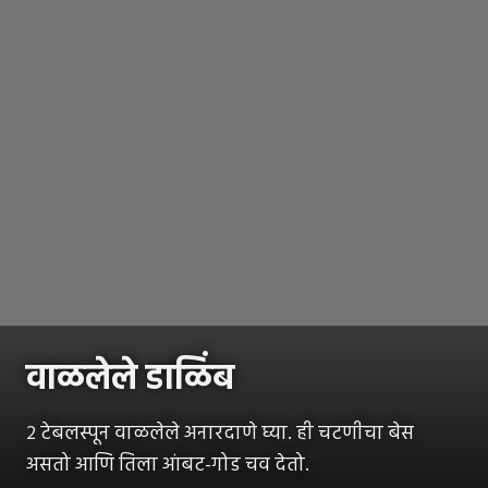
वाळलेले डाळिंब
२ टेबलस्पून वाळलेले अनारदाणे घ्या. ही चटणीचा बेस
असतो आणि तिला आंबट-गोड चव देतो.