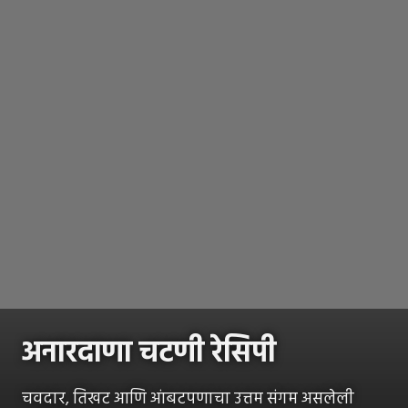
अनारदाणा चटणी रेसिपी
चवदार, तिखट आणि आंबटपणाचा उत्तम संगम असलेली