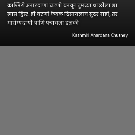
काश्मिरी अनारदाणा चटणी बनवून तुमच्या थाळीला द्या
खास ट्विस्ट. ही चटणी केवळ दिसायलाच सुंदर नाही, तर
आरोग्यदायी आणि पचायला हलकी
Kashmiri Anardana Chutney