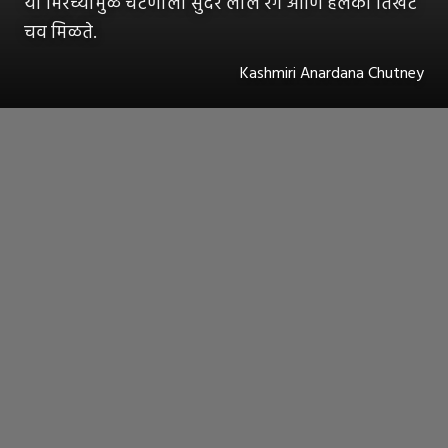
या मिरच्यांमुळे चटणीला सुंदर लाल रंग आणि हलकी तिखट
चव मिळते.
Kashmiri Anardana Chutney