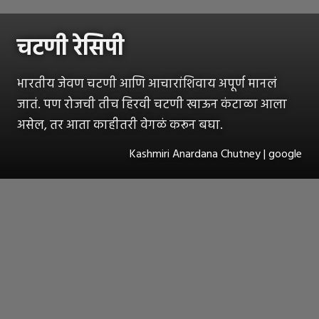
चटणी रेसिपी
भारतीय जेवण चटणी आणि आचारांशिवाय अपूर्ण मानलं
जातं. पण रोजची तीच हिरवी चटणी खाऊन कंटाळा आला
असेल, तर आता काहीतरी वेगळं करून बघा.
Kashmiri Anardana Chutney | google