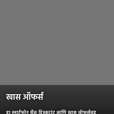
खास ऑफर्स
हा स्मार्टफोन बँक डिस्काउंट आणि खास ऑफर्ससह