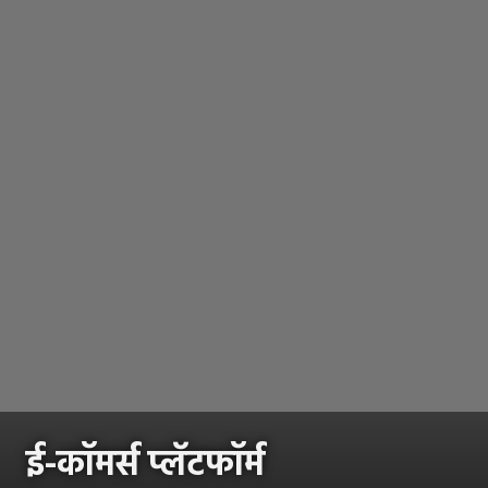
ई-कॉमर्स प्लॅटफॉर्म