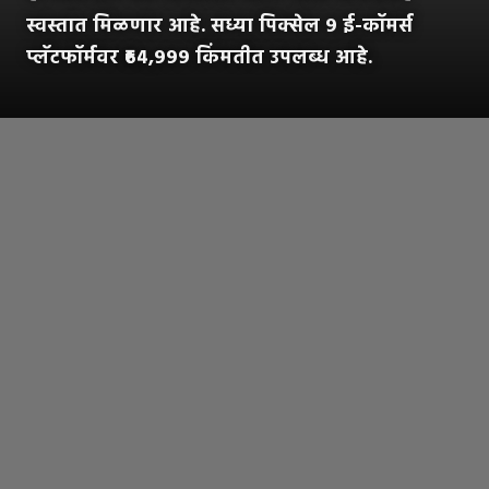
स्वस्तात मिळणार आहे. सध्या पिक्सेल ९ ई-कॉमर्स
प्लॅटफॉर्मवर ₹६४,९९९ किंमतीत उपलब्ध आहे.