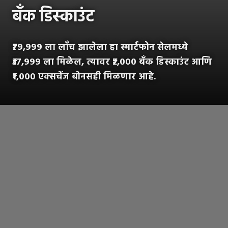
बँक डिस्काउंट
₹७९,९९९ ला लाँच झालेला हा स्मार्टफोन सेलमध्ये
₹३७,९९९ ला मिळेल, त्यावर ₹२,००० बँक डिस्काउंट आणि
₹१,००० एक्सचेंज बोनसही मिळणार आहे.