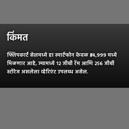
किंमत
फ्लिपकार्ट सेलमध्ये हा स्मार्टफोन केवळ ₹३४,९९९ मध्ये
मिळणार आहे, ज्यामध्ये १२ जीबी रॅम आणि २५६ जीबी
स्टोरेज असलेला व्हेरिएंट उपलब्ध असेल.