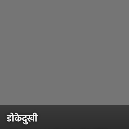
डोकेदुखी