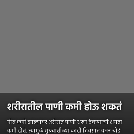
शरीरातील पाणी कमी होऊ शकतं
मीठ कमी झाल्यावर शरीरात पाणी धरून ठेवण्याची क्षमता
कमी होते. त्यामुळे सुरुवातीच्या काही दिवसांत वजन थोडं