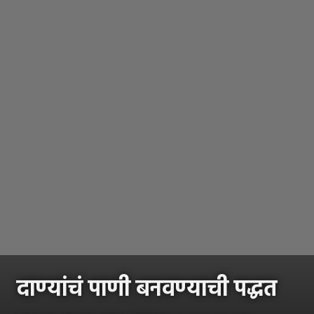
दाण्यांचं पाणी बनवण्याची पद्धत