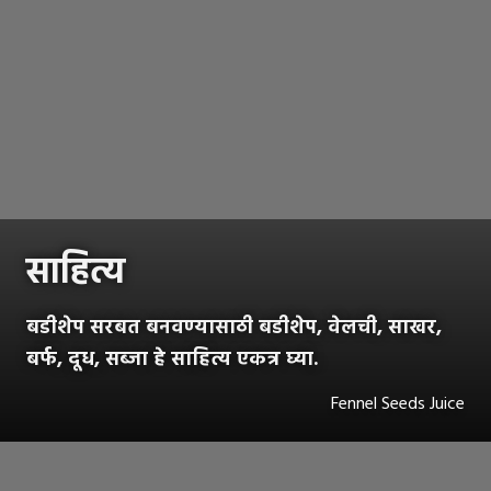
साहित्य
बडीशेप सरबत बनवण्यासाठी बडीशेप, वेलची, साखर,
बर्फ, दूध, सब्जा हे साहित्य एकत्र घ्या.
Fennel Seeds Juice