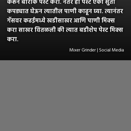
करून बारीक पेस्ट करा. नंतर ही पेस्ट एका सुती
कपड्यात घेऊन त्यातील पाणी काढून घ्या. त्यानंतर
गॅसवर कढईमध्ये खडीसाखर आणि पाणी मिक्स
करा साखर वितळली की त्यात बडीशेप पेस्ट मिक्स
करा.
Mixer Grinder | Social Media