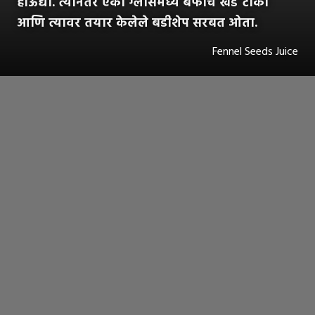
होऊद्या. त्यानंतर एका ग्लासमध्ये बर्फाचे खडे टाका
आणि त्यावर तयार केलेले बडीशेप सरबत ओता.
Fennel Seeds Juice