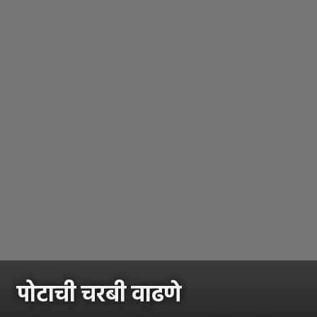
पोटाची चरबी वाढणे