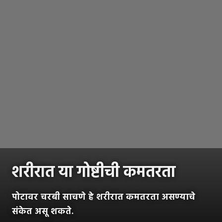
शरीरात या गोष्टीची कमतरता
पोटावर चरबी साचणे हे शरीरात कमतरता असण्याचे
संकेत असू शकते.