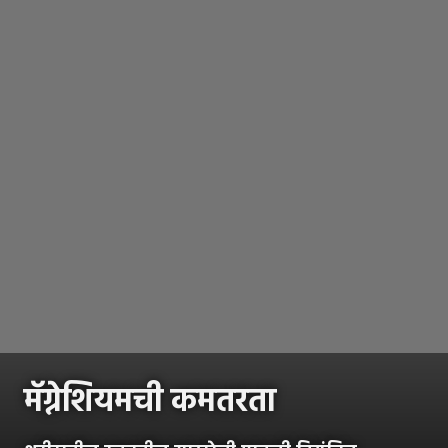
मॅग्नेशियमची कमतरता