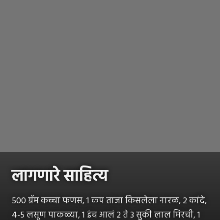
लागणारे साहित्य
500 ग्रॅम कच्चा फणस, 1 कप ताजा किसलेला नारळ, 2 कांदे,
4-5 लसूण पाकळ्या, 1 इंच आलं 2 ते 3 सुकी लाल मिरची, 1