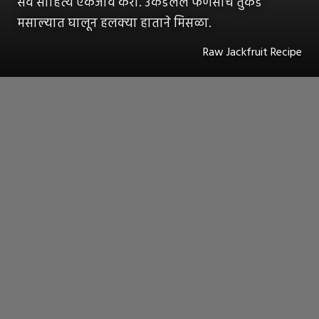
सर्व साहित्य एकजीव करा. उकडलेले फणसाचे तुकडे
मसाल्यात घालून हलक्या हाताने मिसळा.
Raw Jackfruit Recipe