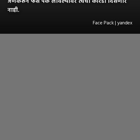
जेणेकरून फेस पॅक लावल्यावर त्वचा कोरडी दिसणार
नाही.
Face Pack | yandex