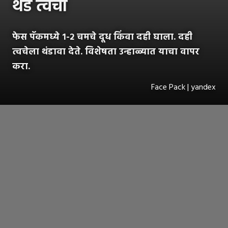
थंड त्वचा
फेस पॅकमध्ये १-२ चमचे दूध किंवा दही घाला. दही
त्वचेला थंडावा देते. विशेषता उन्हाळ्यात याचा वापर
करा.
Face Pack | yandex