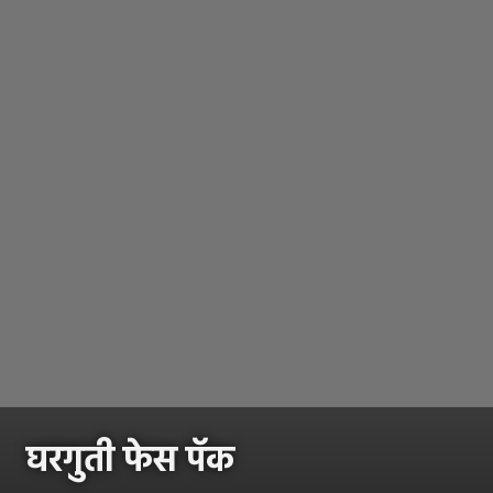
घरगुती फेस पॅक