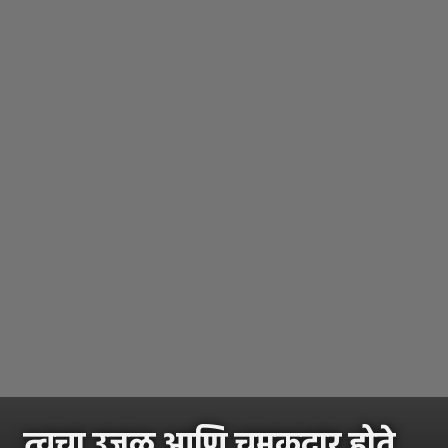
त्वचा उजळ आणि चमकदार होते