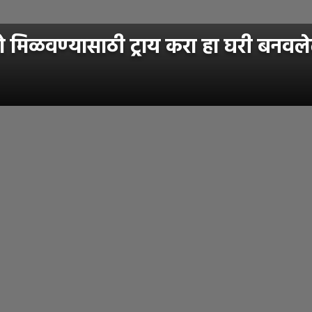
ो मिळवण्यासाठी ट्राय करा हा घरी बनवले