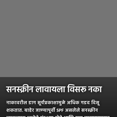
सनस्क्रीन लावायला विसरू नका
नाकावरील डाग सूर्यप्रकाशामुळे अधिक गडद दिसू
शकतात. बाहेर जाण्यापूर्वी SPF असलेले सनस्क्रीन