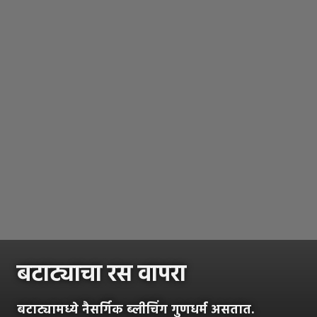
बटाट्याचा रस वापरा
बटाट्यामध्ये नैसर्गिक ब्लीचिंग गुणधर्म असतात.