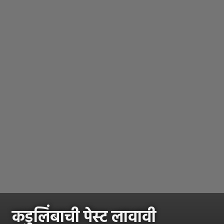
कडुलिंबाची पेस्ट लावावी