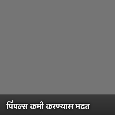
पिंपल्स कमी करण्यास मदत