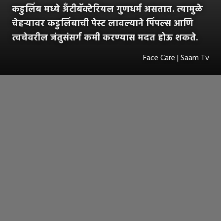
कडुलिंब मध्ये अँटीबॅक्टेरियल गुणधर्म असतात. त्यामुळे
चेहऱ्यावर कडुलिंबाची पेस्ट लावल्याने पिंपल्स आणि
त्वचेवरील जंतुसंसर्ग कमी करण्यास मदत होऊ शकते.
Face Care | Saam Tv