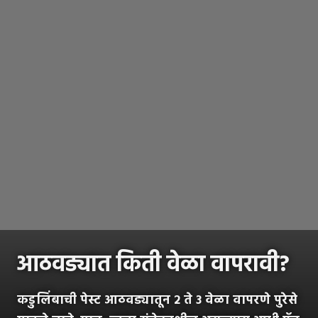
आठवड्यात किती वेळा वापरावी?
कडुलिंबाची पेस्ट आठवड्यातून २ ते ३ वेळा वापरणे पुरेसे