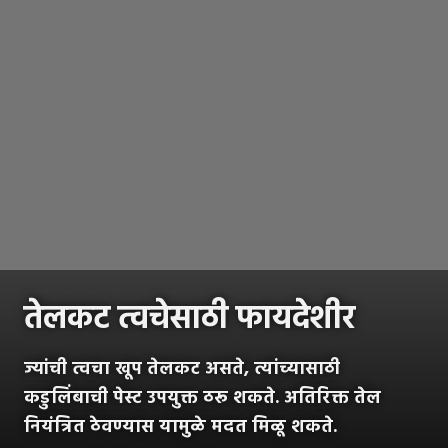
तेलकट त्वचेसाठी फायदेशीर
ज्यांची त्वचा खूप तेलकट असते, त्यांच्यासाठी
कडुलिंबाची पेस्ट उपयुक्त ठरू शकते. अतिरिक्त तेल
नियंत्रित ठेवण्यास यामुळे मदत मिळू शकते.