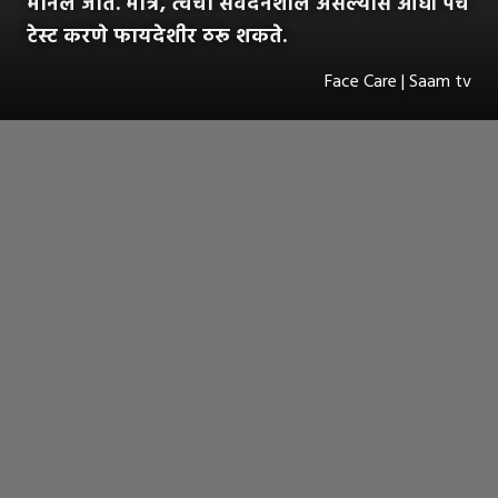
मानले जाते. मात्र, त्वचा संवेदनशील असल्यास आधी पॅच
टेस्ट करणे फायदेशीर ठरू शकते.
Face Care | Saam tv