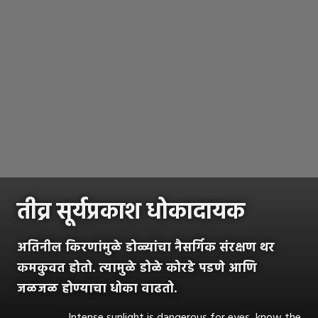
तीव्र सूर्यप्रकाश धोकादायक
अतिनील किरणांमुळे डोळ्यांचा नैसर्गिक संरक्षण थर
कमकुवत होतो. त्यामुळे डोळे कोरडे पडणे आणि
जळजळ होण्याचा धोका वाढतो.
Intense sunlight is dangerous for eyes, know the