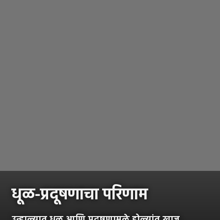
धूळ-प्रदूषणाचा परिणाम
उन्हाळ्यात धूळ आणि प्रदूषणामुळे डोळ्यांत खाज,