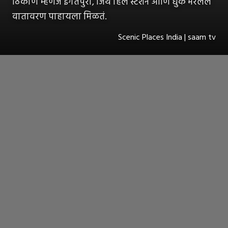
ठिकाण म्हणजे इगतपुरी, जिथे हिल स्टेशन आणि धुके भरलेलं
वातावरण पाहायला मिळतं.
Scenic Places India | saam tv