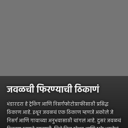
जवळची फिरण्याची ठिकाणं
भंडारदरा हे ट्रेकिंग आणि निसर्गफोटोग्राफीसाठी प्रसिद्ध
ठिकाण आहे. इथून जवळचं एक ठिकाण म्हणजे अकोले जे
निसर्ग आणि गावाच्या अनुभवासाठी चांगलं आहे. दुसरं जवळचं