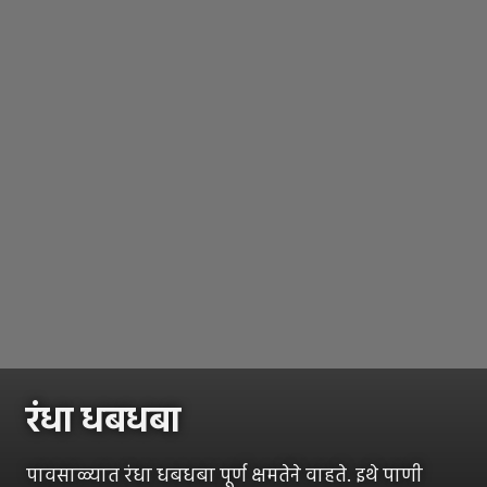
रंधा धबधबा
पावसाळ्यात रंधा धबधबा पूर्ण क्षमतेने वाहते. इथे पाणी