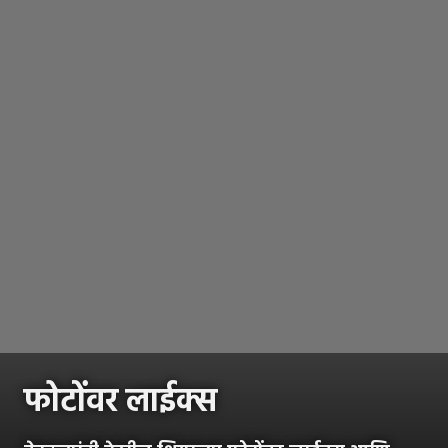
फोटोंवर लाईक्स