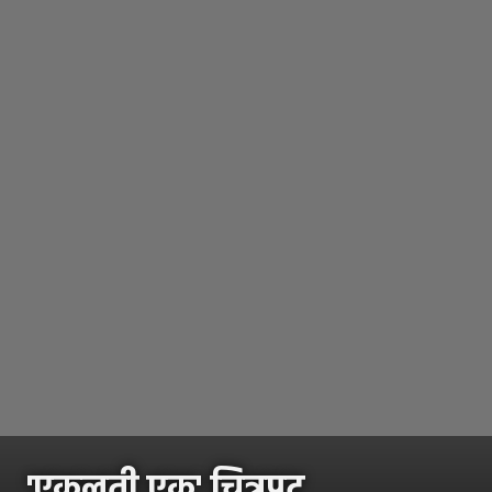
'एकुलती एक' चित्रपट