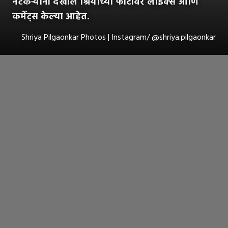
नेटकऱ्यांनी देखील श्रियाच्या फोटोंवर लाईक्स आणि
कमेंट्स केल्या आहेत.
Shriya Pilgaonkar Photos | Instagram/ @shriya.pilgaonkar