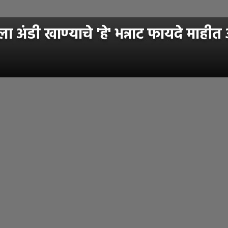
याला अंडी खाण्याचे 'हे' भन्नाट फायदे माह