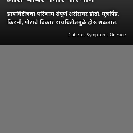
डायबिटीजचा परिणाम संपूर्ण शरीरावर होतो. मूत्रपिंड,
किडनी, पोटाचे विकार डायबिटीजमुळे होऊ शकतात.
Diabetes Symptoms On Face