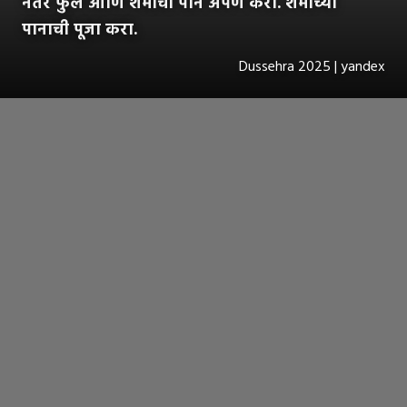
नंतर फुलं आणि शमीची पान अर्पण करा. शमीच्या
पानाची पूजा करा.
Dussehra 2025 | yandex