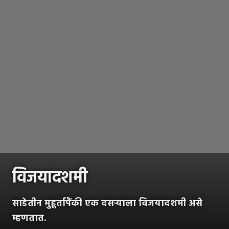
विजयादशमी
साडेतीन मुहूर्तापैंकी एक दसऱ्याला विजयादशमी असे
म्हणतात.