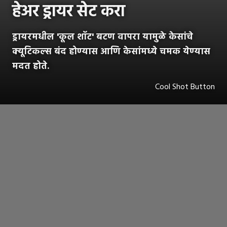
हेअर ड्रायर सेट करा
ड्रायरमधील 'कूल शॉट' बटण वापरा यामुळे केसांचे
क्यूटिकल्स बंद होण्यास आणि केसांमध्ये चमक येण्यास
मदत होते.
Cool Shot Button