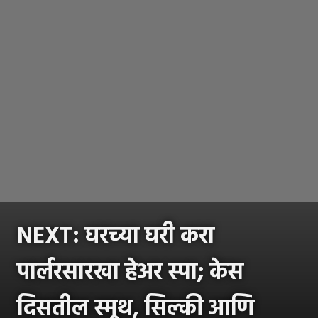
NEXT: घरच्या घरी करा
पार्लरसारखा हेअर स्पा; केस
दिसतील स्मूथ, सिल्की आणि